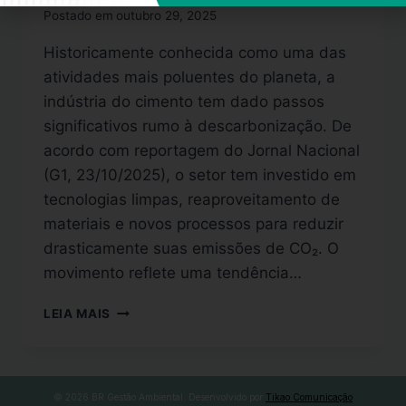
Postado em
outubro 29, 2025
Historicamente conhecida como uma das
atividades mais poluentes do planeta, a
indústria do cimento tem dado passos
significativos rumo à descarbonização. De
acordo com reportagem do Jornal Nacional
(G1, 23/10/2025), o setor tem investido em
tecnologias limpas, reaproveitamento de
materiais e novos processos para reduzir
drasticamente suas emissões de CO₂. O
movimento reflete uma tendência…
LEIA MAIS
© 2026 BR Gestão Ambiental. Desenvolvido por
Tikao Comunicação