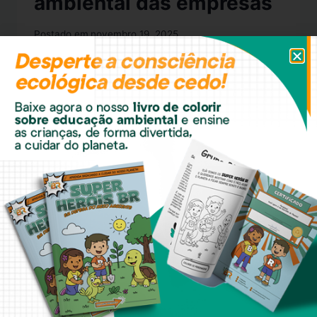
ambiental das empresas
Postado em
novembro 19, 2025
O que é o SIGOR O SIGOR (Sistema de
Gerenciamento de Resíduos Sólidos),
desenvolvido pela CETESB, é uma
ferramenta digital que permite o
monitoramento e a rastreabilidade
completa dos resíduos, desde a coleta até
a destinação final. O sistema centraliza
informações e documentos, como o CTR-e
e o CDF, garantindo transparência nas
operações de transporte…
LEIA MAIS