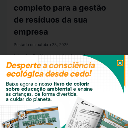
completo para a gestão
de resíduos da sua
empresa
Postado em
outubro 23, 2025
Introdução Uma gestão de resíduos
eficiente exige não apenas conhecimento
técnico e conformidade legal, mas também
infraestrutura adequada. Contar com
veículos e equipamentos especializados
faz toda a diferença para garantir
segurança, agilidade e rastreabilidade em
cada etapa do processo. O Grupo BR
Gestão Ambiental disponibiliza uma frota
moderna e uma ampla gama de