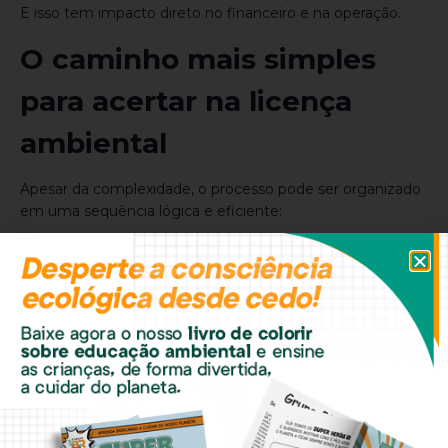
E isso tem impacto direto no financeiro e na operação.
O caminho mais simples
para acertar na licença
ambiental
Apesar da complexidade, o processo pode ser organizado
em uma sequência lógica e eficiente:
1. Identificar o enquadramento
da atividade
Tudo começa aqui. Cada atividade empresarial possui uma
classificação específica dentro da legislação ambiental.
2. Avaliar o potencial poluidor
Nem toda empresa tem o mesmo nível de impacto. Esse