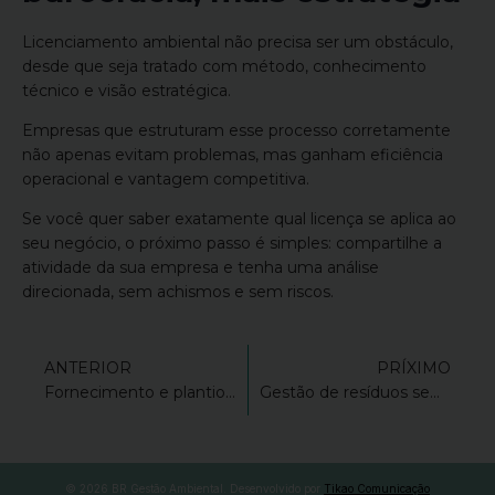
Licenciamento ambiental não precisa ser um obstáculo,
desde que seja tratado com método, conhecimento
técnico e visão estratégica.
Empresas que estruturam esse processo corretamente
não apenas evitam problemas, mas ganham eficiência
operacional e vantagem competitiva.
Se você quer saber exatamente qual licença se aplica ao
seu negócio, o próximo passo é simples: compartilhe a
atividade da sua empresa e tenha uma análise
direcionada, sem achismos e sem riscos.
ANTERIOR
PRÍXIMO
Fornecimento e plantio de árvores nativas: solução para compensação ambiental
Gestão de resíduos sem risco: os erros que podem custar caro para sua empresa (e como evitar)
© 2026 BR Gestão Ambiental. Desenvolvido por
Tikao Comunicação