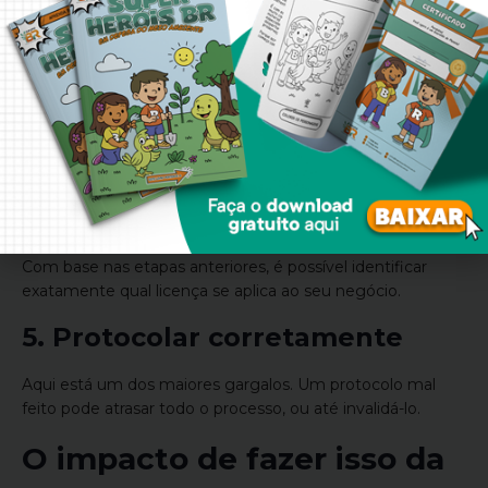
fator define o tipo de exigência e o rigor do licenciamento.
3. Analisar a legislação
municipal e estadual
As regras variam conforme a localização da empresa, o
que torna essa etapa crítica para evitar inconsistências.
4. Definir a licença obrigatória
Com base nas etapas anteriores, é possível identificar
exatamente qual licença se aplica ao seu negócio.
5. Protocolar corretamente
Aqui está um dos maiores gargalos. Um protocolo mal
feito pode atrasar todo o processo, ou até invalidá-lo.
O impacto de fazer isso da